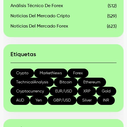
Análisis Técnico De Forex
(512)
Noticias Del Mercado Cripto
(529)
Noticias Del Mercado Forex
(623)
Etiquetas
Crypto
MarketNews
Forex
TechnicalAnalysis
Bitcoin
Ethereum
Cryptocurrency
EUR/USD
XRP
Gold
AUD
Yen
GBP/USD
Silver
INR