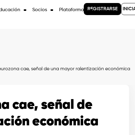
REGISTRARSE
INICI
ducación
Socios
Plataformas
 eurozona cae, señal de una mayor ralentización económica
na cae, señal de
ación económica