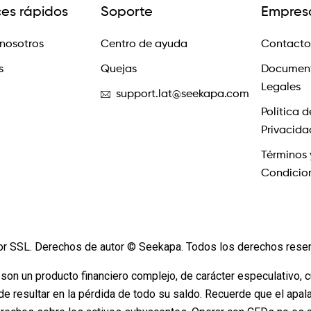
ces rápidos
Soporte
Empres
nosotros
Centro de ayuda
Contacto
s
Quejas
Documen
Legales
support.lat@seekapa.com
Política d
Privacida
Términos 
Condicio
or SSL. Derechos de autor © Seekapa. Todos los derechos rese
 son un producto financiero complejo, de carácter especulativo, 
de resultar en la pérdida de todo su saldo. Recuerde que el apa