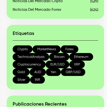
Noticias Del Mercado Cripto
(529)
Noticias Del Mercado Forex
(624)
Etiquetas
Crypto
MarketNews
Forex
TechnicalAnalysis
Bitcoin
Ethereum
Cryptocurrency
EUR/USD
XRP
Gold
AUD
Yen
GBP/USD
Silver
INR
Publicaciones Recientes