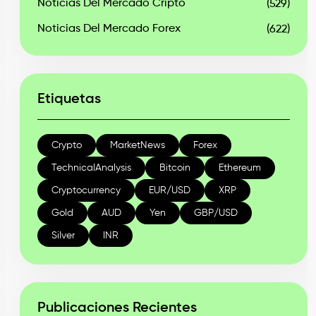
Noticias Del Mercado Cripto
(529)
Noticias Del Mercado Forex
(622)
Etiquetas
Crypto
MarketNews
Forex
TechnicalAnalysis
Bitcoin
Ethereum
Cryptocurrency
EUR/USD
XRP
Gold
AUD
Yen
GBP/USD
Silver
INR
Publicaciones Recientes