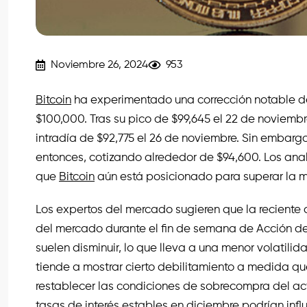
Noviembre 26, 2024
953
Bitcoin
ha experimentado una corrección notable d
$100,000. Tras su pico de $99,645 el 22 de noviembr
intradía de $92,775 el 26 de noviembre. Sin embar
entonces, cotizando alrededor de $94,600. Los ana
que
Bitcoin
aún está posicionado para superar la m
Los expertos del mercado sugieren que la reciente 
del mercado durante el fin de semana de Acción d
suelen disminuir, lo que lleva a una menor volatilid
tiende a mostrar cierto debilitamiento a medida qu
restablecer las condiciones de sobrecompra del act
tasas de interés estables en diciembre podrían influ