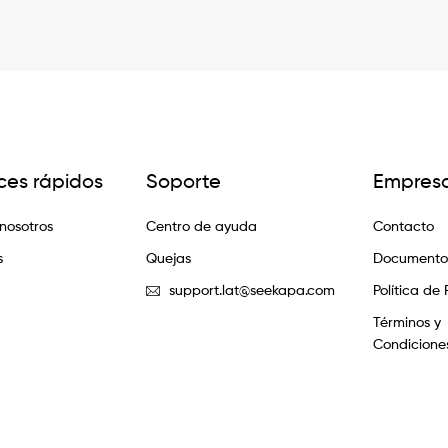
ces rápidos
Soporte
Empres
nosotros
Centro de ayuda
Contacto
s
Quejas
Documentos
support.lat@seekapa.com
Política de
Términos y
Condicione