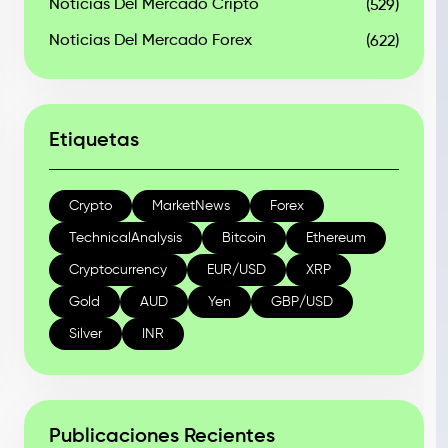
Noticias Del Mercado Cripto
(529)
Noticias Del Mercado Forex
(622)
Etiquetas
Crypto
MarketNews
Forex
TechnicalAnalysis
Bitcoin
Ethereum
Cryptocurrency
EUR/USD
XRP
Gold
AUD
Yen
GBP/USD
Silver
INR
Publicaciones Recientes