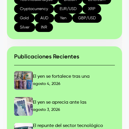
Cryptocurrency
EUR/USD
XRP
Gold
AUD
Yen
GBP/USD
Silver
INR
Publicaciones Recientes
El yen se fortalece tras una
agosto 4, 2026
El yen se aprecia ante las
agosto 3, 2026
El repunte del sector tecnológico