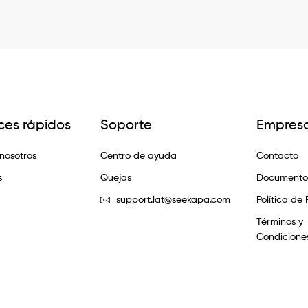
ces rápidos
Soporte
Empres
nosotros
Centro de ayuda
Contacto
s
Quejas
Documentos
support.lat@seekapa.com
Política de
Términos y
Condicione