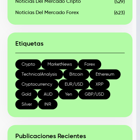
Noticias Del Mercado Cripto
(529)
Noticias Del Mercado Forex
(623)
Etiquetas
Crypto
MarketNews
Forex
TechnicalAnalysis
Bitcoin
Ethereum
Cryptocurrency
EUR/USD
XRP
Gold
AUD
Yen
GBP/USD
Silver
INR
Publicaciones Recientes