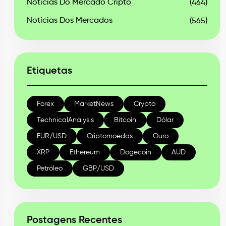
Notícias Do Mercado Cripto
(464)
Notícias Dos Mercados
(565)
Etiquetas
Forex
MarketNews
Crypto
TechnicalAnalysis
Bitcoin
Dólar
EUR/USD
Criptomoedas
Ouro
XRP
Ethereum
Dogecoin
AUD
Petróleo
GBP/USD
Postagens Recentes