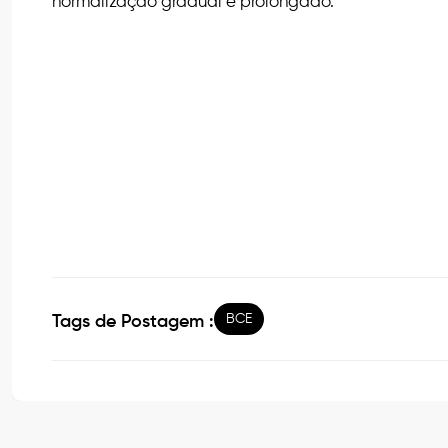
normalização gradual e prolongado.
BCE
Tags de Postagem :