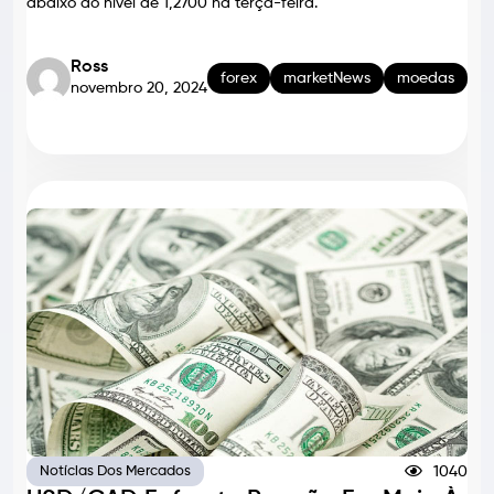
abaixo do nível de 1,2700 na terça-feira.
Ross
forex
marketNews
moedas
novembro 20, 2024
1040
Notícias Dos Mercados