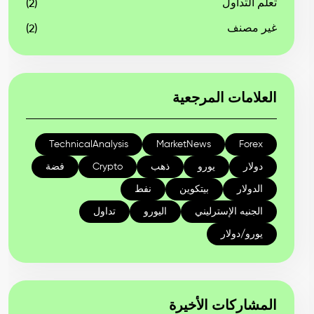
تعلم التداول
(2)
غير مصنف
(2)
العلامات المرجعية
TechnicalAnalysis
MarketNews
Forex
دولار
يورو
ذهب
Crypto
فضة
الدولار
بيتكوين
نفط
الجنيه الإسترليني
اليورو
تداول
يورو/دولار
المشاركات الأخيرة