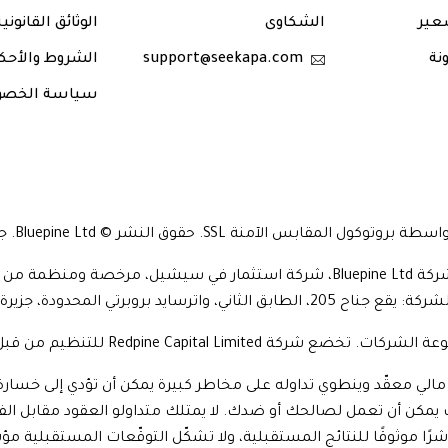
عير
الشكاوى
الوثائق القانوني
نة
support@seekapa.com
الشروط والأحك
سياسة الخصو
آمنة SSL. حقوق النشر © Bluepine Ltd. جميع الحقوق محفوظة. 2024
نصّل قانوني: عقود الفروقات (“”CFDs””) هي منتج مالي معقّد وينطوي تداوله على مخاطر كبيرة 
ات يمكن أن تعمل لصالحك أو ضدك. لا يمتلك متداولو العقود مقابل ا
 موثوقًا للنتائج المستقبلية، ولا تشكّل التوقّعات المستقبلية مؤشرًا