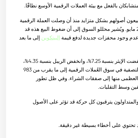
بكان بالفعل مع بيئة العملات الرقمية الأوسع نطاقًا.
يعون أصولهم بشكل متزايد منذ أن وصلت العملة الرقمية
إلى أعلى مستوى لها على الإطلاق عند 111,970 دولارًا في 22 مايو. ويُشير محللو السوق إلى أن ضغوط البيع هذه قد
عدم وجود محفزات جديدة لدفع قيمة
البيتكوين
إلى ما بعد
كما عانت العملات الرقمية الرئيسية الأخرى أيضًا، حيث انخفضت الإيثر بنسبة 7.25%، وانخفض الريبل بنسبة 4.35%،
وانخفضت السولانا بنسبة 5.20%. إجمالاً، ارتفعت عمليات التصفية في سوق العُملات الرقمية إلى ما يقرب من 983
تُعزى الغالبية العظمى منها إلى صفقات الشراء. وفي ظل تطور
قين وسط التقلبات.
والمتداولون يترقبون كل حركة قد تؤثر على الأصول
 تحتوي على أخطاء بسيطة غير دقيقة.