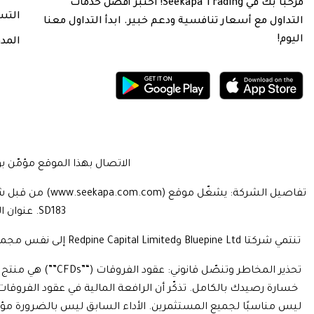
مرحبًا بك في Seekapa Trading! اختبر أفضل خدمات
التس
التداول مع أسعار تنافسية ودعم خبير. ابدأ التداول معنا
اليوم!
المدو
الاتصال بهذا الموقع مؤمّن بواسطة بروتوكول المقابس ال
SD183. عنوان الشركة: يقع جناح 205، الطابق الثاني، واترسايد بروبرتي المحدودة، جزيرة عدن، سيشيل
تنتمي شركتا Bluepine Ltd وRedpine Capital Limited إلى نفس مجموعة الشركات. تخضع شركة Redpine Capital Limited للتنظيم من قبل هيئة الأوراق المالية والبورصة القبرصية بترخيص CIF رقم 391/20.
تحذير المخاطر وت
خسارة رصيدك بالكامل. تذكّر أن الرافعة المالية في عقود الفروق
ليس مناسبًا لجميع المستثمرين. الأداء السابق ليس بالضرورة مؤشرًا