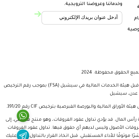
وخدماتنا وعروضنا الترويجية.
ة
ام
صية
تفاصيل الشركة: يشغّل موقع (www.seekapa.com.com) من قبل شركة Bluepine Ltd، شركة استثمار في سيشيل، مرخصة ومنظمة من قبل هيئة الخدمات المالية في سيشيل (FSA) بموجب رقم الترخيص
يمكن أن تؤدي إلى خسارة رأس المال. قد يؤدي تداول عقود الفروقات، وهو منتج هامشي، إلى
لفروقات الأصول وليس لديهم أي حقوق فيها. تداول عقود الفروقات
 موثوقًا للأداء المستقبلي. قبل اتخاذ القرار بالتداول، يجب عليك