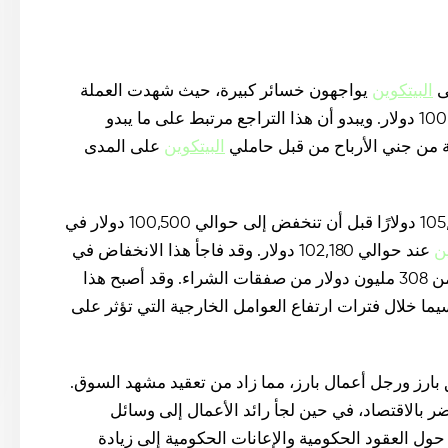
ى
البيتكوين
يواجهون خسائر كبيرة، حيث شهدت العملة
الرقمية انخفاضًا بنسبة 3% تقريبًا، لتقترب من مستوى 100,000 دولار. ويبدو أن هذا التراجع مرتبط على ما يبدو
ة من جني الأرباح من قبل حاملي
البيتكوين
على المدى
إلى ذروة بلغت 105,915 دولارًا قبل أن تنخفض إلى حوالي 100,500 دولار في
ين
عند حوالي 102,180 دولار. وقد فاجأ هذا الانخفاض في
السعر العديد من المتداولين، مما أدى إلى تصفية ما يقرب من 308 مليون دولار من صفقات الشراء. وقد أصبح هذا
 سيما خلال فترات ارتفاع العوامل الخارجية التي تؤثر على
بارز ورجل أعمال بارز، مما زاد من تعقيد مشهد السوق.
ر بالاقتصاد، في حين لجأ رائد الأعمال إلى وسائل
حول العقود الحكومية والإعانات الحكومية إلى زيادة