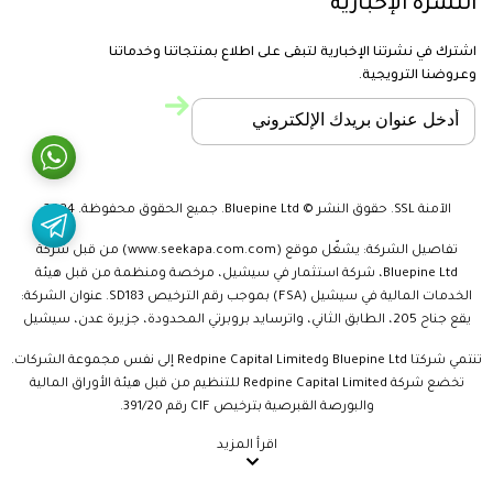
النشرة الإخبارية
اشترك في نشرتنا الإخبارية لتبقى على اطلاع بمنتجاتنا وخدماتنا
وعروضنا الترويجية.
الآمنة SSL. حقوق النشر © Bluepine Ltd. جميع الحقوق محفوظة. 2024
تفاصيل الشركة: يشغّل موقع (www.seekapa.com.com) من قبل شركة
Bluepine Ltd، شركة استثمار في سيشيل، مرخصة ومنظمة من قبل هيئة
الخدمات المالية في سيشيل (FSA) بموجب رقم الترخيص SD183. عنوان الشركة:
يقع جناح 205، الطابق الثاني، واترسايد بروبرتي المحدودة، جزيرة عدن، سيشيل
تنتمي شركتا Bluepine Ltd وRedpine Capital Limited إلى نفس مجموعة الشركات.
تخضع شركة Redpine Capital Limited للتنظيم من قبل هيئة الأوراق المالية
والبورصة القبرصية بترخيص CIF رقم 391/20.
اقرأ المزيد