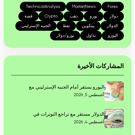
TechnicalAnalysis
MarketNews
Forex
دولار
يورو
ذهب
Crypto
فضة
الدولار
بيتكوين
نفط
الجنيه الإسترليني
اليورو
تداول
يورو/دولار
المشاركات الأخيرة
اليورو يستقر أمام الجنيه الإسترليني مع
أغسطس 5, 2026
الدولار مستقر مع تراجع التوترات في
أغسطس 4, 2026