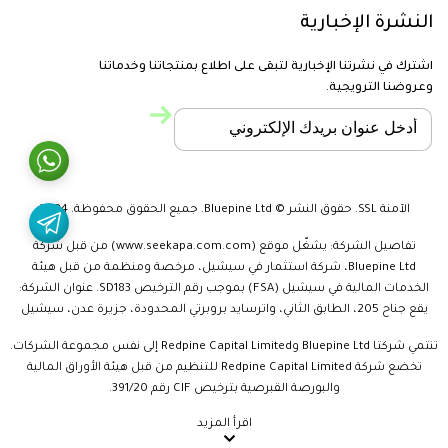
النشرة الإخبارية
اشترك في نشرتنا الإخبارية لتبقى على اطلاع بمنتجاتنا وخدماتنا
وعروضنا الترويجية.
الآمنة SSL. حقوق النشر © Bluepine Ltd. جميع الحقوق محفوظة. 2024
تفاصيل الشركة: يشغّل موقع (www.seekapa.com.com) من قبل شركة
Bluepine Ltd، شركة استثمار في سيشيل، مرخصة ومنظمة من قبل هيئة
الخدمات المالية في سيشيل (FSA) بموجب رقم الترخيص SD183. عنوان الشركة:
يقع جناح 205، الطابق الثاني، واترسايد بروبرتي المحدودة، جزيرة عدن، سيشيل
تنتمي شركتا Bluepine Ltd وRedpine Capital Limited إلى نفس مجموعة الشركات.
تخضع شركة Redpine Capital Limited للتنظيم من قبل هيئة الأوراق المالية
والبورصة القبرصية بترخيص CIF رقم 391/20.
اقرأ المزيد