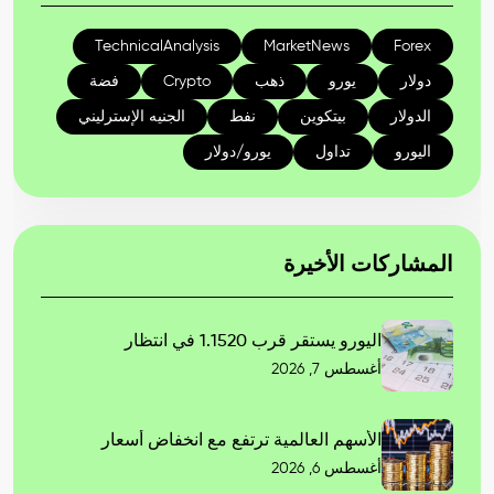
TechnicalAnalysis
MarketNews
Forex
دولار
يورو
ذهب
Crypto
فضة
الدولار
بيتكوين
نفط
الجنيه الإسترليني
اليورو
تداول
يورو/دولار
المشاركات الأخيرة
اليورو يستقر قرب 1.1520 في انتظار
أغسطس 7, 2026
الأسهم العالمية ترتفع مع انخفاض أسعار
أغسطس 6, 2026