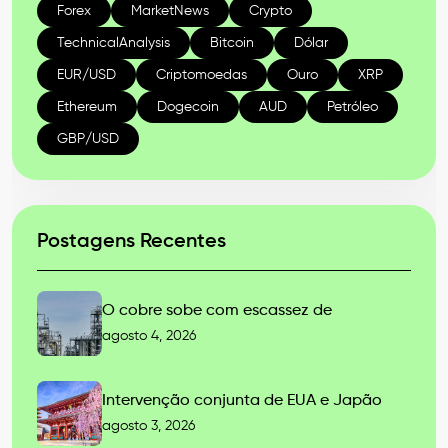
Forex
MarketNews
Crypto
TechnicalAnalysis
Bitcoin
Dólar
EUR/USD
Criptomoedas
Ouro
XRP
Ethereum
Dogecoin
AUD
Petróleo
GBP/USD
Postagens Recentes
O cobre sobe com escassez de
agosto 4, 2026
Intervenção conjunta de EUA e Japão
agosto 3, 2026