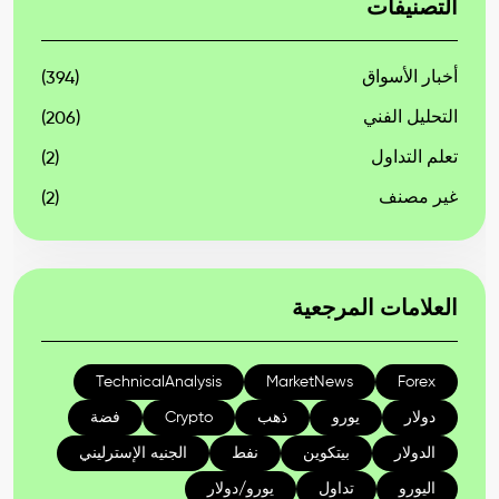
التصنيفات
أخبار الأسواق
(394)
التحليل الفني
(206)
تعلم التداول
(2)
غير مصنف
(2)
العلامات المرجعية
TechnicalAnalysis
MarketNews
Forex
دولار
يورو
ذهب
Crypto
فضة
الدولار
بيتكوين
نفط
الجنيه الإسترليني
اليورو
تداول
يورو/دولار