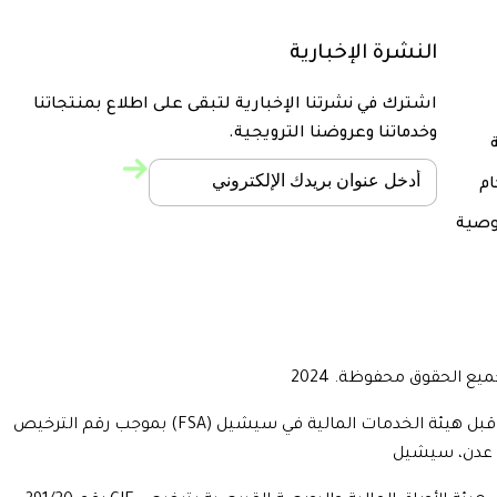
النشرة الإخبارية
اشترك في نشرتنا الإخبارية لتبقى على اطلاع بمنتجاتنا
وخدماتنا وعروضنا الترويجية.
ة
ام
صية
تفاصيل الشركة: يشغّل موقع (www.seekapa.com.com) من قبل شركة Bluepine Ltd، شركة استثمار في سيشيل، مرخصة ومنظمة من قبل هيئة الخدمات المالية في سيشيل (FSA) بموجب رقم الترخيص