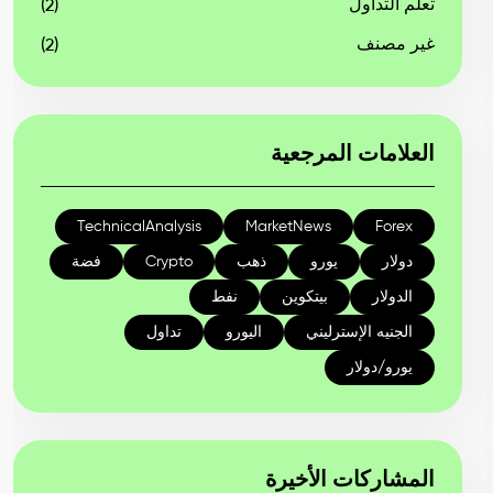
تعلم التداول
(2)
غير مصنف
(2)
العلامات المرجعية
TechnicalAnalysis
MarketNews
Forex
دولار
يورو
ذهب
Crypto
فضة
الدولار
بيتكوين
نفط
الجنيه الإسترليني
اليورو
تداول
يورو/دولار
المشاركات الأخيرة