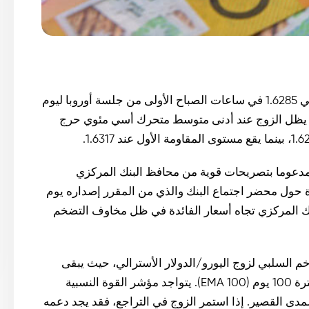
شهد زوج اليورو/الدولار الأسترالي تراجعًا، متداولًا عند حوالي 1.6285 في ساعات الصباح الأولى من جلسة أوروبا ليوم
حيث يظل الزوج عند أدنى متوسط متحرك أسي مئوي حرج
ؤخرًا مقابل اليورو، مدعوما بتصريحات قوية من محافظ البنك المركزي
ات متزايدة حول محضر اجتماع البنك والذي من المقرر إصداره يوم
البنك المركزي تجاه أسعار الفائدة في ظل مخاوف التضخم
ساعات إلى استمرار الزخم السلبي لزوج اليورو/الدولار الأسترالي، حيث يبقى
سعر الصرف أسفل المتوسط المتحرك الأسي الأساسي لفترة 100 يوم (EMA 100). يتواجد مؤشر القوة النسبية
المدى القصير. إذا استمر الزوج في التراجع، فقد يجد دعمه