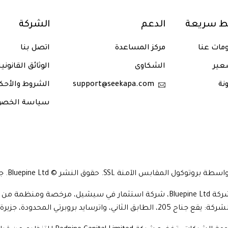
بط سريعة
الدعم
الشركة
مات عنا
مركز المساعدة
اتصل بنا
عير
الشكاوى
الوثائق القانوني
نة
support@seekapa.com
الشروط والأحك
سياسة الخصو
آمنة SSL. حقوق النشر © Bluepine Ltd. جميع الحقوق محفوظة. 2024