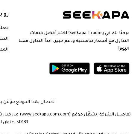
روا
معلو
مرحبًا بك في Seekapa Trading! اختبر أفضل خدمات
التس
التداول مع أسعار تنافسية ودعم خبير. ابدأ التداول معنا
اليوم!
المدو
الاتصال بهذا الموقع مؤمّن بواسطة بروتوكول المقابس ال
SD183. عنوان الشركة: يقع جناح 205، الطابق الثاني، واترسايد بروبرتي المحدودة، جزيرة عدن، سيشيل