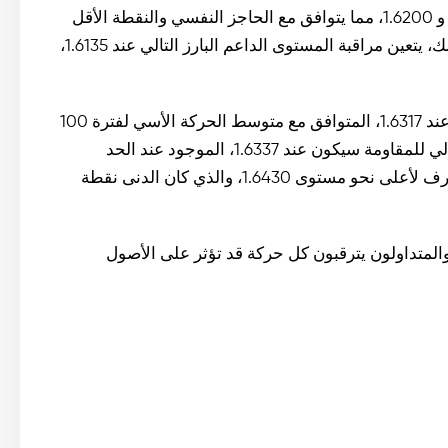
الأول عند 1.6264، مع وجود منطقة دعم حاسمة بين 1.6205 و 1.6200، مما يتوافق مع الحاجز النفسي والنقطة الأقل
في الوقت الحديث الملاحظة في 12 نوفمبر. بالإضافة إلى ذلك، يتعين مراقبة المستوى الداعم البارز التالي عند 1.6135،
فيما يتعلق بالجانب الإيجابي، يقع مستوى المقاومة الفوري عند 1.6317، المتوافق مع متوسط الحركة الأسي لفترة 100
يوم. إذا تمكن الزوج من اختراق هذا الحاجز، فإن الهدف التالي للمقاومة سيكون عند 1.6337، الموجود عند الحد
العلوي لشريط بولينجر. يمكن أن يدفع مشترٍ قوي سعر الصرف لأعلى نحو مستوى 1.6430، والذي كان الدنى نقطة
والمتداولون يترقبون كل حركة قد تؤثر على الأصول