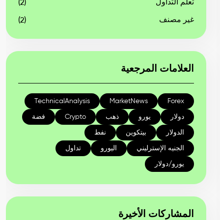
تعلم التداول
(2)
غير مصنف
(2)
العلامات المرجعية
TechnicalAnalysis
MarketNews
Forex
دولار
يورو
ذهب
Crypto
فضة
الدولار
بيتكوين
نفط
الجنيه الإسترليني
اليورو
تداول
يورو/دولار
المشاركات الأخيرة