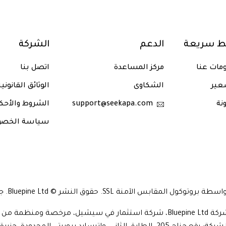
بط سريعة
الدعم
الشركة
مات عنا
مركز المساعدة
اتصل بنا
عير
الشكاوى
الوثائق القانوني
نة
support@seekapa.com
الشروط والأحك
سياسة الخصو
آمنة SSL. حقوق النشر © Bluepine Ltd. جميع الحقوق محفوظة. 2024