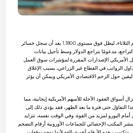
يتداول زوج اليورو/الدولار الأمريكي على ارتفاع متواضع يوم الثلاثاء، ليظل فوق مستوى 1.1800 بعد أن سجل خسائر
تراجع، مدعومًا بتراجع الدولار وسط تأجيل بيانات
مل الأمريكي الإصدارات المقررة لمؤشرات سوق العمل
J للوظائف الشاغرة وجداول الرواتب في القطاع غير الزراعي، بسبب الإغلاق
يقين حول الزخم الاقتصادي الأمريكي ويمكن أن يؤثر
ال أسواق العقود الآجلة للأسهم الأمريكية إيجابية، مما
 التفاؤل حتى فترة ما بعد الظهر، فقد يؤدي ذلك إلى
أمام اليورو لمزيد من القوة. وفي الوقت نفسه، تتزايد
ينشر المكتب الإحصائي للجماعات الأوروبية أرقام التضخم
تكتسب هذه الأرقام أهمية بالغة لأنها توجه توقعات