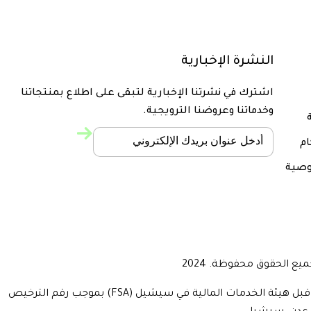
النشرة الإخبارية
اشترك في نشرتنا الإخبارية لتبقى على اطلاع بمنتجاتنا
وخدماتنا وعروضنا الترويجية.
ة
ام
صية
تفاصيل الشركة: يشغّل موقع (www.seekapa.com.com) من قبل شركة Bluepine Ltd، شركة استثمار في سيشيل، مرخصة ومنظمة من قبل هيئة الخدمات المالية في سيشيل (FSA) بموجب رقم الترخيص