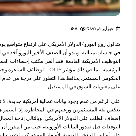
فبراير 3, 2026
388
في جلسات متتالية. ويبدو أن الضعف الأخير لليورو آخذ في ال
التوظيف الأمريكية القادمة. فقد ألغى مكتب إحصاءات الع
الرئيسية، بما في ذلك مؤشر OLTS
الحكومي المستمر. يحافظ هذا التطور على درجة من عدم ال
على معنويات السوق في المستقبل.
على الرغم من عدم وجود بيانات عمالية أمريكية جديدة، لا تز
يعكس ثقة المستثمرين ورغبتهم في المخاطرة. إذا استمر هذا
إضعاف الطلب على الدولار الأمريكي، وبالتالي إتاحة المجال 
التوقعات قبل صدور البيانات الأوروبية، حيث من المقرر أن 
على أساس المؤشر المنسق لأسعار المستهلكين لشهر يناير. و