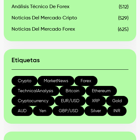
Análisis Técnico De Forex
(512)
Noticias Del Mercado Cripto
(529)
Noticias Del Mercado Forex
(625)
Etiquetas
Crypto
MarketNews
Forex
TechnicalAnalysis
Bitcoin
Ethereum
Cryptocurrency
EUR/USD
XRP
Gold
AUD
Yen
GBP/USD
Silver
INR